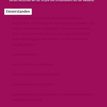
Derzeit verzichten wir auf Scripte von Drittanbietern auf der Webseite.
Beim "Sexkaufverbot" geht es um die Bestrafung der
Freier.
Einverstanden
Der Frauen Union ist die Aufklärung wichtig; Die
Möglichkeit, sich ein eigenes Bild machen zu können und
ehrlich miteinander umzugehen. "Denn nur, wer einen
Querschnitt von Informationen hat, kann sich bewußt
dafür oder dagegen entscheiden", so die Vorsitzende
Claudia Kröger
.
Gastrednerinnen:
Nicole Schulze, Sexarbeiterin
Harriet Langanke, Stiftung GSSG
Ursula Wewers, Kreis Borken
Isabel Mordhorst, WIR Zentrum für sexuelle Gesundheit
und Medizin Bochum