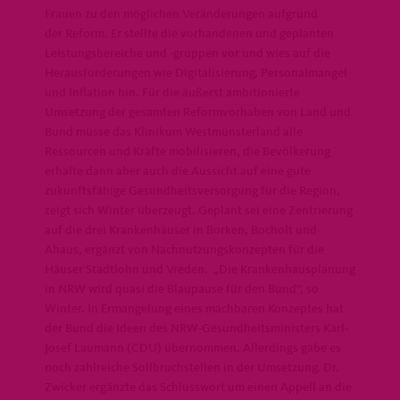
Frauen zu den möglichen Veränderungen aufgrund
der Reform. Er stellte die vorhandenen und geplanten
Leistungsbereiche und -gruppen vor und wies auf die
Herausforderungen wie Digitalisierung, Personalmangel
und Inflation hin. Für die äußerst ambitionierte
Umsetzung der gesamten Reformvorhaben von Land und
Bund müsse das Klinikum Westmünsterland alle
Ressourcen und Kräfte mobilisieren, die Bevölkerung
erhalte dann aber auch die Aussicht auf eine gute
zukunftsfähige Gesundheitsversorgung für die Region,
zeigt sich Winter überzeugt. Geplant sei eine Zentrierung
auf die drei Krankenhäuser in Borken, Bocholt und
Ahaus, ergänzt von Nachnutzungskonzepten für die
Häuser Stadtlohn und Vreden. „Die Krankenhausplanung
in NRW wird quasi die Blaupause für den Bund“, so
Winter. In Ermangelung eines machbaren Konzeptes hat
der Bund die Ideen des NRW-Gesundheitsministers Karl-
Josef Laumann (CDU) übernommen. Allerdings gäbe es
noch zahlreiche Sollbruchstellen in der Umsetzung. Dr.
Zwicker ergänzte das Schlusswort um einen Appell an die