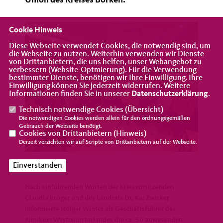
Union des Kreises Borken.
Cookie Hinweis
Diese Webseite verwendet Cookies, die notwendig sind, um
die Webseite zu nutzen. Weiterhin verwenden wir Dienste
von Drittanbietern, die uns helfen, unser Webangebot zu
verbessern (Website-Optmierung). Für die Verwendung
bestimmter Dienste, benötigen wir Ihre Einwilligung. Ihre
Einwilligung können Sie jederzeit widerrufen. Weitere
Informationen finden Sie in unserer
Datenschutzerklärung
.
Technisch notwendige Cookies (
Übersicht
)
Die notwendigen Cookies werden allein für den ordnungsgemäßen
Gebrauch der Webseite benötigt.
Cookies von Drittanbietern (
Hinweis
)
Derzeit verzichten wir auf Scripte von Drittanbietern auf der Webseite.
Einverstanden
Nach einführenden Worten der Kreisvorsitzenden
Claudia Kröger und des Landrats Dr. Kai Zwicker
informierte Holger Winter als Geschäftsführer des
Klinikum Westmünsterlandes die ca. 50 anwesenden