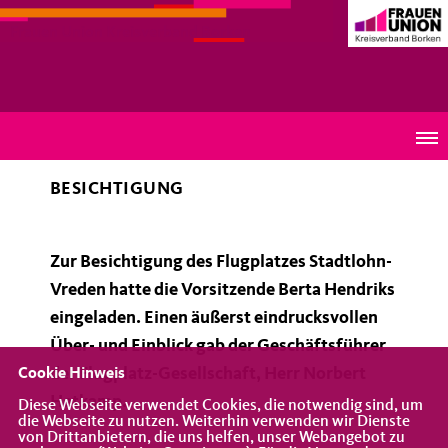
Frauen Union Kreisverband Borken
Flugplatz Stadtlohn-Vreden
BESICHTIGUNG
Zur Besichtigung des Flugplatzes Stadtlohn-
Vreden hatte die Vorsitzende Berta Hendriks
eingeladen. Einen äußerst eindrucksvollen
Über- und Einblick gab der Geschäftsführer
der Flugplatz-Gesellschaft, Herr Norbert
Cookie Hinweis
Hetkamp.
Diese Webseite verwendet Cookies, die notwendig sind, um
die Webseite zu nutzen. Weiterhin verwenden wir Dienste
von Drittanbietern, die uns helfen, unser Webangebot zu