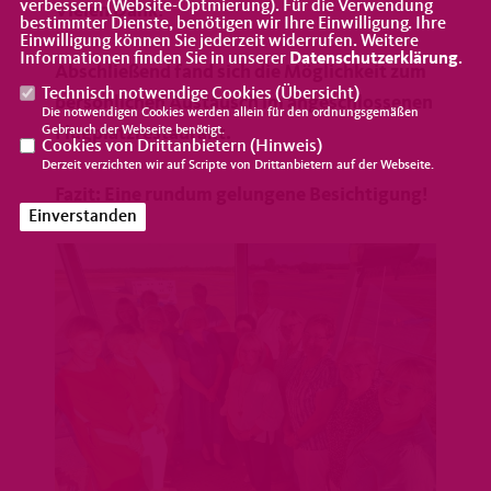
verbessern (Website-Optmierung). Für die Verwendung
Vielen Dank!
bestimmter Dienste, benötigen wir Ihre Einwilligung. Ihre
Einwilligung können Sie jederzeit widerrufen. Weitere
Informationen finden Sie in unserer
Datenschutzerklärung
.
Abschließend fand sich die Möglichkeit zum
Technisch notwendige Cookies (
Übersicht
)
persönlichen Austausch im angeschlossenen
Die notwendigen Cookies werden allein für den ordnungsgemäßen
Flugplatzrestaurant.
Gebrauch der Webseite benötigt.
Cookies von Drittanbietern (
Hinweis
)
Derzeit verzichten wir auf Scripte von Drittanbietern auf der Webseite.
Fazit: Eine rundum gelungene Besichtigung!
Einverstanden